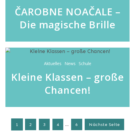
ČAROBNE NOAČALE –
Die magische Brille
Aktuelles
News
Schule
Kleine Klassen – große
Chancen!
1
2
3
4
…
6
Nächste Seite